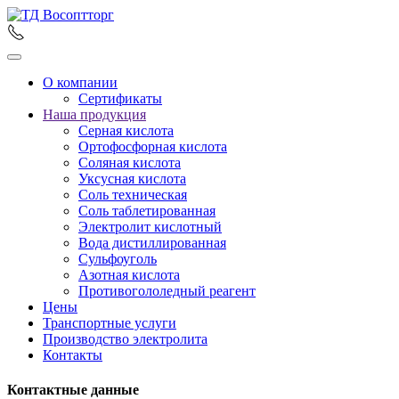
О компании
Сертификаты
Наша продукция
Серная кислота
Ортофосфорная кислота
Соляная кислота
Уксусная кислота
Соль техническая
Соль таблетированная
Электролит кислотный
Вода дистиллированная
Сульфоуголь
Азотная кислота
Противогололедный реагент
Цены
Транспортные услуги
Производство электролита
Контакты
Контактные данные